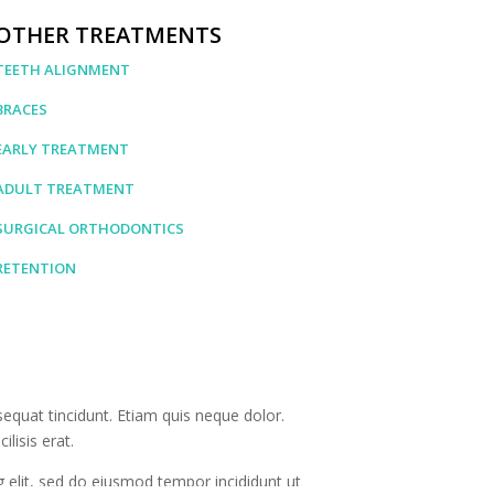
OTHER TREATMENTS
TEETH ALIGNMENT
BRACES
EARLY TREATMENT
ADULT TREATMENT
SURGICAL ORTHODONTICS
RETENTION
sequat tincidunt. Etiam quis neque dolor.
ilisis erat.
 elit, sed do eiusmod tempor incididunt ut