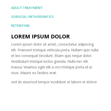
ADULT TREATMENT
SURGICAL ORTHODONTICS
RETENTION
LOREM IPSUM DOLOR
Lorem ipsum dolor sit amet, consectetur adipiscing
elit. Praesent tristique vehicula porta. Nullam quis nulla
et leo consequat tincidunt. Etiam quis neque dolor.
Vestibulum tristique luctus gravida. Nulla nec elit
massa. Vivamus eget elit a orci tristique porta id ut
risus. Mauris eu facilisis erat.
sed do eiusmod tempor incididunt ut labore et dolore
magna aliqua. Ut enim ad minim veniam , consectetur
adipiscing elit, sed do eiusmod tempor incididunt ut
labore et dolore magna aliqua.
Aliquam velit velit, faucibus vel egestas sit amet,