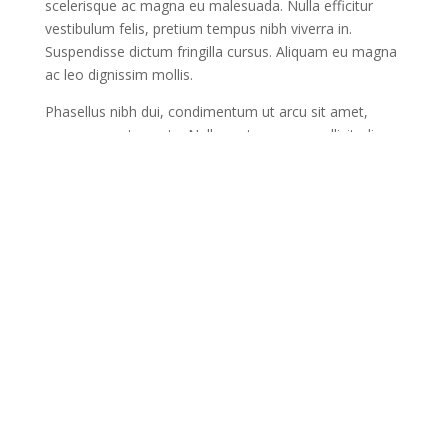
scelerisque ac magna eu malesuada. Nulla efficitur
vestibulum felis, pretium tempus nibh viverra in.
Suspendisse dictum fringilla cursus. Aliquam eu magna
ac leo dignissim mollis.
Phasellus nibh dui, condimentum ut arcu sit amet,
congue egestas ante. Nulla porta arcu ac sollicitudin
viverra. Aenean mattis ex ut ipsum placerat, quis
imperdiet odio vestibulum. Curabitur vitae hendrerit
nisl. Morbi ut odio a sapien lobortis blandit. Nullam
tincidunt felis in ex viverra efficitur. Morbi tincidunt
dignissim lacus, nec volutpat eros facilisis in. Donec et
enim massa. Ut fringilla interdum odio eu sagittis.
Fusce ultricies neque ornare velit cursus, eu lacinia sem
rutrum. Quisque faucibus tempor finibus. Cras porta
augue tellus, eget malesuada justo condimentum eget.
Etiam nec ligula vulputate, vulputate ante vel,
condimentum neque. Nunc commodo est mauris,
bibendum semper dolor tincidunt eget. Nulla
fermentum massa vel ex lobortis, id dignissim dui