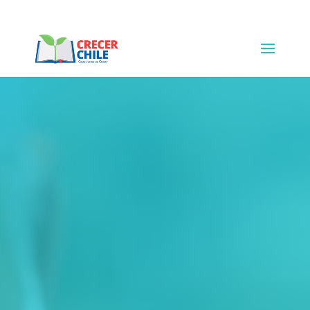
+123-456-7890
hello@example.com