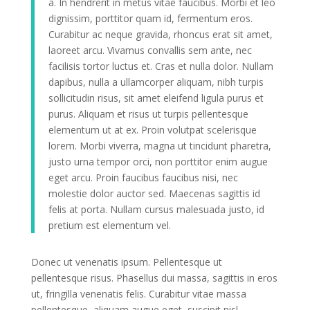
a. In hendrerit in metus vitae faucibus. Morbi et leo
dignissim, porttitor quam id, fermentum eros.
Curabitur ac neque gravida, rhoncus erat sit amet,
laoreet arcu. Vivamus convallis sem ante, nec
facilisis tortor luctus et. Cras et nulla dolor. Nullam
dapibus, nulla a ullamcorper aliquam, nibh turpis
sollicitudin risus, sit amet eleifend ligula purus et
purus. Aliquam et risus ut turpis pellentesque
elementum ut at ex. Proin volutpat scelerisque
lorem. Morbi viverra, magna ut tincidunt pharetra,
justo urna tempor orci, non porttitor enim augue
eget arcu. Proin faucibus faucibus nisi, nec
molestie dolor auctor sed. Maecenas sagittis id
felis at porta. Nullam cursus malesuada justo, id
pretium est elementum vel.
Donec ut venenatis ipsum. Pellentesque ut
pellentesque risus. Phasellus dui massa, sagittis in eros
ut, fringilla venenatis felis. Curabitur vitae massa
pellentesque, aliquam augue eget, suscipit nisl.