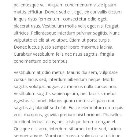
pellentesque vel. Aliquam condimentum vitae ipsum
mattis efficitur. Donec sed elit eget ex convallis dictum.
In quis risus fermentum, consectetur odio eget,
placerat risus. Vestibulum mollis velit eget nisi feugiat
ultricies. Pellentesque interdum pulvinar sagittis. Nunc
vulputate et elit at volutpat. Etiam ut porta turpis.
Donec luctus justo semper libero maximus lacinia.
Curabitur vestibulum felis nec risus sagittis, fringilla
condimentum odio tempus.
Vestibulum at odio metus. Mauris dui sem, vulputate
cursus lacus sed, interdum bibendum neque. Morbi
sagittis volutpat augue, ac rhoncus nulla cursus non.
Vestibulum sagittis sapien ipsum, nec facilisis metus
egestas sit amet. Mauris quam metus, aliquam non
sagittis at, blandit sed nibh. Fusce elementum urna quis
eros maximus, gravida pretium nisi tincidunt. Phasellus
tincidunt lectus tellus, nec tristique lorem congue et.
Quisque nisi arcu, interdum sit amet tortor sed, lacinia
semper augue. Morbi orci massa, vulputate a tristique