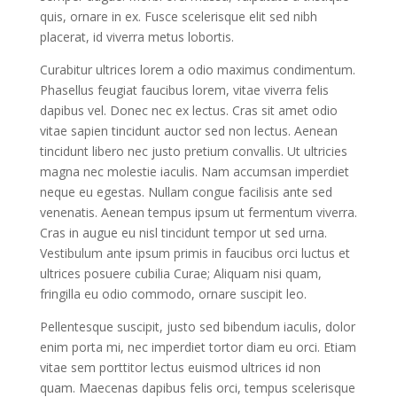
quis, ornare in ex. Fusce scelerisque elit sed nibh
placerat, id viverra metus lobortis.
Curabitur ultrices lorem a odio maximus condimentum.
Phasellus feugiat faucibus lorem, vitae viverra felis
dapibus vel. Donec nec ex lectus. Cras sit amet odio
vitae sapien tincidunt auctor sed non lectus. Aenean
tincidunt libero nec justo pretium convallis. Ut ultricies
magna nec molestie iaculis. Nam accumsan imperdiet
neque eu egestas. Nullam congue facilisis ante sed
venenatis. Aenean tempus ipsum ut fermentum viverra.
Cras in augue eu nisl tincidunt tempor ut sed urna.
Vestibulum ante ipsum primis in faucibus orci luctus et
ultrices posuere cubilia Curae; Aliquam nisi quam,
fringilla eu odio commodo, ornare suscipit leo.
Pellentesque suscipit, justo sed bibendum iaculis, dolor
enim porta mi, nec imperdiet tortor diam eu orci. Etiam
vitae sem porttitor lectus euismod ultrices id non
quam. Maecenas dapibus felis orci, tempus scelerisque