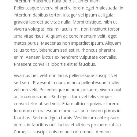
interdum maximus nulla odio sit amet diam.
Pellentesque viverra pharetra lorem eget malesuada. In
interdum dapibus tortor. Integer vel ipsum at ligula
gravida laoreet ac vitae nulla. Morbi tristique, nibh ut
viverra volutpat, nisi mi iaculis mi, non tincidunt tortor
urna vitae risus. Aliquam ac condimentum velit, eget
mattis purus. Maecenas non imperdiet ipsum. Aliquam
tellus tortor, bibendum sed est in, rhoncus pharetra
enim. Aenean luctus ex hendrerit vulputate convallis.
Praesent convallis lobortis elit id faucibus.
Vivamus nec velit non lacus pellentesque suscipit vel
sed sem. Praesent in nunc in arcu pellentesque mollis
vel non velit. Pellentesque id nunc posuere, viverra nibh
ac, maximus nunc. Sed eget diam vel felis semper
consectetur at sed velit. Etiam ultrices pulvinar lorem.
Interdum et malesuada fames ac ante ipsum primis in
faucibus. Sed non ligula turpis. Vestibulum ante ipsum
primis in faucibus orci luctus et ultrices posuere cubilia
Curae; Ut suscipit quis mi auctor tempus. Aenean