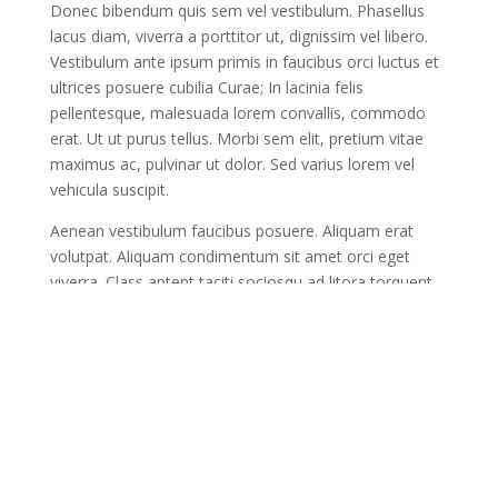
Donec bibendum quis sem vel vestibulum. Phasellus
lacus diam, viverra a porttitor ut, dignissim vel libero.
Vestibulum ante ipsum primis in faucibus orci luctus et
ultrices posuere cubilia Curae; In lacinia felis
pellentesque, malesuada lorem convallis, commodo
erat. Ut ut purus tellus. Morbi sem elit, pretium vitae
maximus ac, pulvinar ut dolor. Sed varius lorem vel
vehicula suscipit.
Aenean vestibulum faucibus posuere. Aliquam erat
volutpat. Aliquam condimentum sit amet orci eget
viverra. Class aptent taciti sociosqu ad litora torquent
per conubia nostra, per inceptos himenaeos. Sed in
pellentesque augue. Vivamus maximus augue et leo
porttitor, efficitur faucibus lorem aliquam. Nunc
eleifend tempor lacus et ultricies. Integer condimentum
mauris ut velit imperdiet, eu elementum erat pretium.
Duis posuere nisi ac urna iaculis, et pharetra leo
venenatis. Aliquam mattis erat at quam dapibus
pulvinar. Cras urna neque, facilisis nec tortor a, lobortis