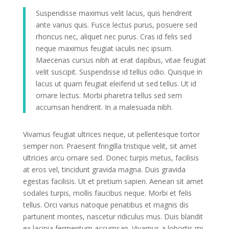
Suspendisse maximus velit lacus, quis hendrerit
ante varius quis. Fusce lectus purus, posuere sed
rhoncus nec, aliquet nec purus. Cras id felis sed
neque maximus feugiat iaculis nec ipsum.
Maecenas cursus nibh at erat dapibus, vitae feugiat
velit suscipit. Suspendisse id tellus odio. Quisque in
lacus ut quam feugiat eleifend ut sed tellus. Ut id
ornare lectus. Morbi pharetra tellus sed sem
accumsan hendrerit. In a malesuada nibh.
Vivamus feugiat ultrices neque, ut pellentesque tortor
semper non. Praesent fringilla tristique velit, sit amet
ultricies arcu ornare sed. Donec turpis metus, facilisis
at eros vel, tincidunt gravida magna. Duis gravida
egestas facilisis. Ut et pretium sapien. Aenean sit amet
sodales turpis, mollis faucibus neque. Morbi et felis
tellus. Orci varius natoque penatibus et magnis dis
parturient montes, nascetur ridiculus mus. Duis blandit
ex lacinia fermentum accumsan. Vivamus a lobortis mi,