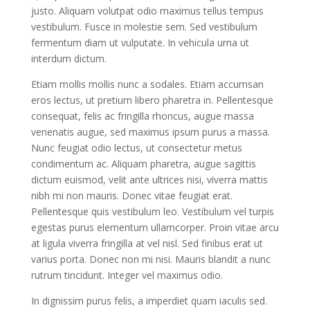
justo. Aliquam volutpat odio maximus tellus tempus
vestibulum. Fusce in molestie sem. Sed vestibulum
fermentum diam ut vulputate. In vehicula urna ut
interdum dictum.
Etiam mollis mollis nunc a sodales. Etiam accumsan
eros lectus, ut pretium libero pharetra in. Pellentesque
consequat, felis ac fringilla rhoncus, augue massa
venenatis augue, sed maximus ipsum purus a massa.
Nunc feugiat odio lectus, ut consectetur metus
condimentum ac. Aliquam pharetra, augue sagittis
dictum euismod, velit ante ultrices nisi, viverra mattis
nibh mi non mauris. Donec vitae feugiat erat.
Pellentesque quis vestibulum leo. Vestibulum vel turpis
egestas purus elementum ullamcorper. Proin vitae arcu
at ligula viverra fringilla at vel nisl. Sed finibus erat ut
varius porta. Donec non mi nisi. Mauris blandit a nunc
rutrum tincidunt. Integer vel maximus odio.
In dignissim purus felis, a imperdiet quam iaculis sed.