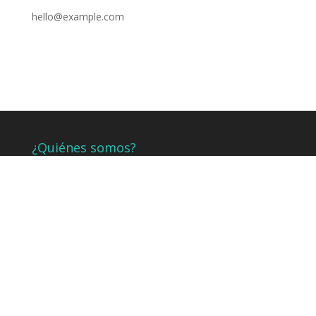
hello@example.com
¿Quiénes somos?
Somos un equipo de profesionales dispuestos a
asesor a nuestros clientes para que desarrollen y
cumplan sus metas y sueños proyectados lo más
pronto posible a través de asistencia y juntos
ayudarlos a crecer.
Contáctenos
Iquique / Antofagasta / Santiago
Chile