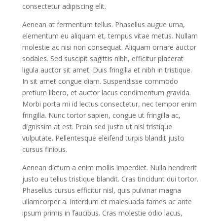
consectetur adipiscing elit.
Aenean at fermentum tellus. Phasellus augue urna,
elementum eu aliquam et, tempus vitae metus. Nullam
molestie ac nisi non consequat. Aliquam ornare auctor
sodales. Sed suscipit sagittis nibh, efficitur placerat
ligula auctor sit amet. Duis fringilla et nibh in tristique.
In sit amet congue diam. Suspendisse commodo
pretium libero, et auctor lacus condimentum gravida.
Morbi porta mi id lectus consectetur, nec tempor enim
fringilla. Nunc tortor sapien, congue ut fringilla ac,
dignissim at est. Proin sed justo ut nisl tristique
vulputate. Pellentesque eleifend turpis blandit justo
cursus finibus.
Aenean dictum a enim mollis imperdiet. Nulla hendrerit
justo eu tellus tristique blandit. Cras tincidunt dui tortor.
Phasellus cursus efficitur nisl, quis pulvinar magna
ullamcorper a. Interdum et malesuada fames ac ante
ipsum primis in faucibus. Cras molestie odio lacus,