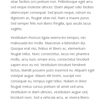
vitae facilisis orci pretium non. Pellentesque eget arcu
sed neque molestie ultrices. Etiam aliquet odio facilisis
ullamcorper consequat. Sed ipsum neque, rutrum eu
dignissim ac, feugiat vitae nisl. Nam a mauris purus.
Sed semper felis non libero fringilla, quis iaculis lacus
sagittis.
Vestibulum rhoncus ligula viverra leo tempus, nec
malesuada leo mollis. Maecenas a bibendum dui.
Quisque erat nisi, finibus et libero ac, elementum
feugiat tellus. Nunc consectetur, lacus nec pharetra
mollis, arcu nunc ornare eros, consectetur tincidunt
sapien eros eu est. Vestibulum tincidunt hendrerit
lectus, blandit posuere justo euismod eu. Aliquam eget
volutpat augue. Mauris elit lorem, suscipit non
consequat eu, tempus eget tellus. Nullam in dolor
feugiat metus cursus pretium sit amet sed urna.
Vestibulum in diam ultricies, vestibulum augue sed,
tincidunt nunc. Sed a vehicula arcu, ac viverra libero.
Curabitur sed lacus neque. Duis congue consectetur