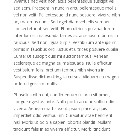
Vivamus nec velit non lacus pellentesque suscipit vel
sed sem. Praesent in nunc in arcu pellentesque mollis
vel non velit. Pellentesque id nunc posuere, viverra nibh
ac, maximus nunc. Sed eget diam vel felis semper
consectetur at sed velit. Etiam ultrices pulvinar lorem.
Interdum et malesuada fames ac ante ipsum primis in
faucibus. Sed non ligula turpis. Vestibulum ante ipsum
primis in faucibus orci luctus et ultrices posuere cubilia
Curae; Ut suscipit quis mi auctor tempus. Aenean
scelerisque ac magna eu malesuada. Nulla efficitur
vestibulum felis, pretium tempus nibh viverra in.
Suspendisse dictum fringilla cursus. Aliquam eu magna
ac leo dignissim mollis.
Phasellus nibh dui, condimentum ut arcu sit amet,
congue egestas ante. Nulla porta arcu ac sollicitudin
viverra. Aenean mattis ex ut ipsum placerat, quis
imperdiet odio vestibulum. Curabitur vitae hendrerit
nisl. Morbi ut odio a sapien lobortis blandit. Nullam
tincidunt felis in ex viverra efficitur. Morbi tincidunt