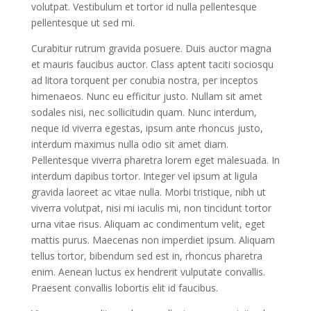
volutpat. Vestibulum et tortor id nulla pellentesque
pellentesque ut sed mi.
Curabitur rutrum gravida posuere. Duis auctor magna
et mauris faucibus auctor. Class aptent taciti sociosqu
ad litora torquent per conubia nostra, per inceptos
himenaeos. Nunc eu efficitur justo. Nullam sit amet
sodales nisi, nec sollicitudin quam. Nunc interdum,
neque id viverra egestas, ipsum ante rhoncus justo,
interdum maximus nulla odio sit amet diam.
Pellentesque viverra pharetra lorem eget malesuada. In
interdum dapibus tortor. Integer vel ipsum at ligula
gravida laoreet ac vitae nulla. Morbi tristique, nibh ut
viverra volutpat, nisi mi iaculis mi, non tincidunt tortor
urna vitae risus. Aliquam ac condimentum velit, eget
mattis purus. Maecenas non imperdiet ipsum. Aliquam
tellus tortor, bibendum sed est in, rhoncus pharetra
enim. Aenean luctus ex hendrerit vulputate convallis.
Praesent convallis lobortis elit id faucibus.